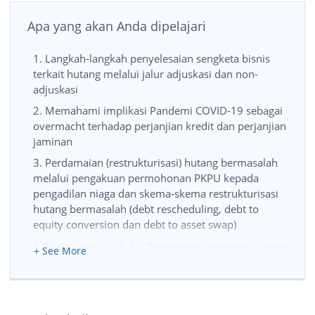
Apa yang akan Anda dipelajari
1. Langkah-langkah penyelesaian sengketa bisnis
terkait hutang melalui jalur adjuskasi dan non-
adjuskasi
2. Memahami implikasi Pandemi COVID-19 sebagai
overmacht terhadap perjanjian kredit dan perjanjian
jaminan
3. Perdamaian (restrukturisasi) hutang bermasalah
melalui pengakuan permohonan PKPU kepada
pengadilan niaga dan skema-skema restrukturisasi
hutang bermasalah (debt rescheduling, debt to
equity conversion dan debt to asset swap)
4. Penerapan PSAK 71, “Instrumen Keuangan” dalam
+ See More
mencatat restrukturisasi hutang bermasalah