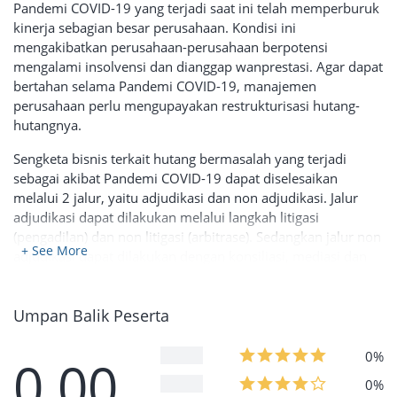
Pandemi COVID-19 yang terjadi saat ini telah memperburuk
kinerja sebagian besar perusahaan. Kondisi ini
mengakibatkan perusahaan-perusahaan berpotensi
mengalami insolvensi dan dianggap wanprestasi. Agar dapat
bertahan selama Pandemi COVID-19, manajemen
perusahaan perlu mengupayakan restrukturisasi hutang-
hutangnya.
Sengketa bisnis terkait hutang bermasalah yang terjadi
sebagai akibat Pandemi COVID-19 dapat diselesaikan
melalui 2 jalur, yaitu adjudikasi dan non adjudikasi. Jalur
adjudikasi dapat dilakukan melalui langkah litigasi
(pengadilan) dan non litigasi (arbitrase). Sedangkan jalur non
+ See More
adjudikasi dapat dilakukan dengan konsiliasi, mediasi dan
negosiasi. Di sisi lain, hutang bermasalah dapat juga
dinegosiasi melalui proses perdamaian dengan terlebih
Umpan Balik Peserta
dahulu melakukan pengajuan permohonan Penundaan
Kewajiban Pembayaran Utang (PKPU) kepada pengadilan
niaga.
0%
0.00
0%